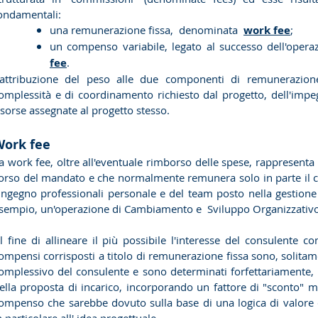
ondamentali:
una remunerazione fissa, denominata
work fee
;
un compenso variabile, legato al successo dell'oper
fee
.
'attribuzione del peso alle due componenti di remunerazion
omplessità e di coordinamento richiesto dal progetto, dell'impeg
isorse assegnate al progetto stesso.
Work fee
a work fee, oltre all'eventuale rimborso delle spese, rappresen
orso del mandato e che normalmente remunera solo in parte il con
’ingegno professionali personale e del team posto nella gestion
sempio, un'operazione di Cambiamento e Sviluppo Organizzativ
l fine di allineare il più possibile l'interesse del consulente co
ompensi corrisposti a titolo di remunerazione fissa sono, soli
omplessivo del consulente e sono determinati forfettariamente, i
ella proposta di incarico, incorporando un fattore di "sconto" molt
ompenso che sarebbe dovuto sulla base di una logica di valore 