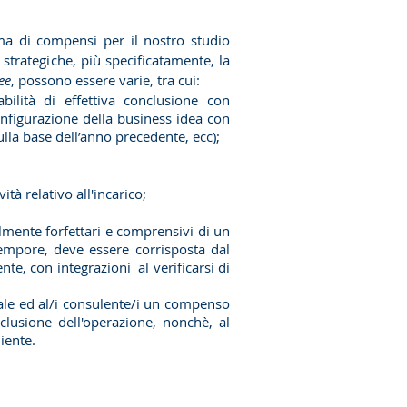
ma di compensi per il nostro studio
 strategiche, più specificatamente, la
ee
, possono essere varie, tra cui:
abilità di effettiva conclusione con
configurazione della business idea con
la base dell’anno precedente, ecc);
ità relativo all'incarico;
almente forfettari e comprensivi di un
tempore, deve essere corrisposta dal
te, con integrazioni al verificarsi di
nale ed al/i consulente/i un compenso
lusione dell'operazione, nonchè, al
iente.