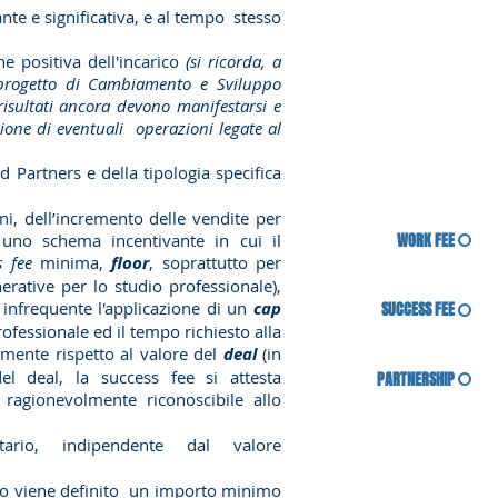
 e significativa, e al tempo stesso
ne positiva dell'incarico
(si ricorda, a
l progetto di Cambiamento e Sviluppo
 risultati ancora devono manifestarsi e
sione di eventuali operazioni legate al
 Partners e della tipologia specifica
oni, dell’incremento delle vendite per
WORK FEE
 uno schema incentivante in cui il
s fee
minima,
floor
, soprattutto per
rative per lo studio professionale),
 infrequente l'applicazione di un
cap
SUCCESS FEE
ofessionale ed il tempo richiesto alla
ente rispetto al valore del
deal
(in
el deal, la success fee si attesta
PARTNERSHIP
agionevolmente riconoscibile allo
ario, indipendente dal valore
aso viene definito un importo minimo