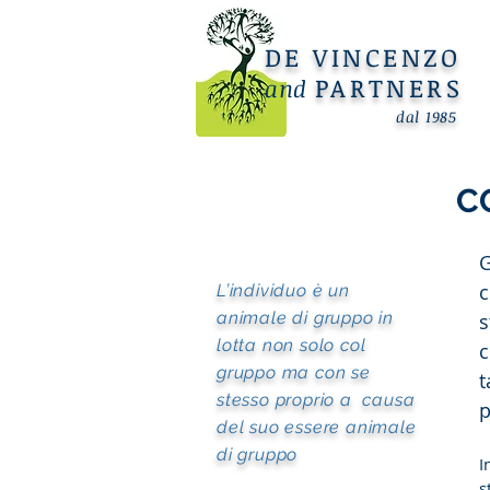
DE VINCENZO
PARTNERS
and
dal 1985
C
G
c
L’individuo è un
animale di gruppo in
s
lotta non solo col
c
gruppo ma con se
t
stesso proprio a causa
p
del suo essere animale
di gruppo
I
s