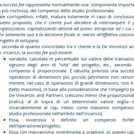
a
success fee
rappresenta normalmente una componente importante
a più rischiosa, del compenso dello studio professionale.
ale corrispettivo, infatti, matura solamente in caso di conclusio
uesto proposito, che il cliente può decidere di interrompere i
rganizzativo, capitalizzando attività ed azioni intraprese ed i cui
he solamente sua è la decisione finale in merito all'effettiva conclu
rogetto di sviluppo).
 seconda di quanto concordato tra il cliente e la De Vincenzo and
i incarico, la
success fee
può essere:
variabile, calcolata in percentuale sul valore delle transazi
ognuno degli anni di "vita" del progetto, etc., secondo
compenso è proporzionale. È talvolta prevista una
succes
operazioni di dimensioni più piccole (altrimenti non remune
mentre, nel caso di operazioni di grandi dimensioni, non è
(tetto massimo), in base alla considerazione che l'impegno pr
De Vincenzo and Partners crescono meno che proporzionalm
pratica, al di sopra di un determinato valore soglia d
invariabilmente al cap, inteso come massimo compenso r
studio professionale nell'ambito dell'incarico);
fissa, ovverosia è definito un compenso forfett
dell'operazione/progetto;
fissa con meccanismo incentivante a scaglioni. In questo c