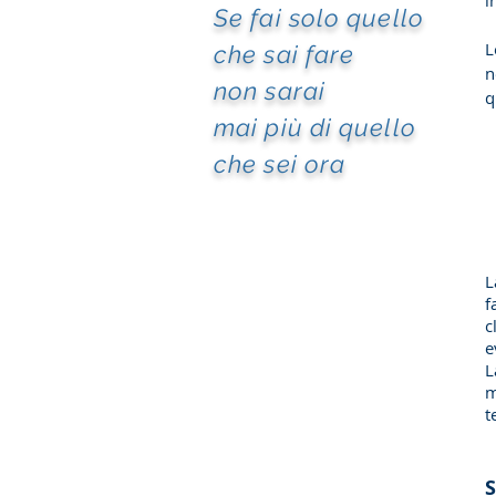
i
Se fai solo quello
L
che sai fare
n
non sarai
q
mai più di quello
che sei ora
f
c
e
m
t
S