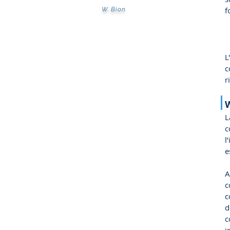
f
W. Bion
L
c
r
L
c
l
e
A
c
c
d
c