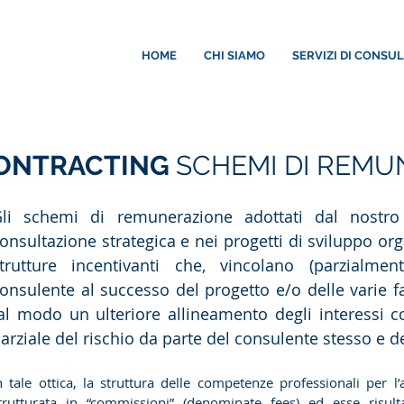
HOME
CHI SIAMO
SERVIZI DI CONSU
ONTRACTING
SCHEMI DI REMU
li schemi di remunerazione adottati dal nostro 
onsultazione strategica e nei progetti di sviluppo or
trutture incentivanti che, vincolano (parzialment
onsulente al successo del progetto e/o delle varie f
al modo un ulteriore allineamento degli interessi co
arziale del rischio da parte del consulente stesso e d
n tale ottica, la struttura delle competenze professionali per l’
trutturata in “commissioni” (denominate fees) ed esse ri