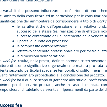
n particolare all' idea progettuale.
e variabili che possono influenzare la definizione di uno sche
ell'ambito della consulenza ed in particolare per le consultazioni
uantificazione dell'ammontare da corrispondersi a titolo di
work f
le caratteristiche dell'operazione e la relativa prob
successo della stessa (es. realizzazione di effettiva ri
successo confermato da un incremento delle vendite sul
l'ipotesi di durata del processo;
la complessità dell'operazione;
l'effettivo contenuto professionale e/o perimetro di attiv
le dimensioni dell'operazione.
La
work fee
risulta, nella prassi, definita secondo criteri sostanzi
attore di sconto significativo e generalmente matura pro rata 
liente secondo particolari scadenze temporali, di solito mensilmen
venti "intermedi" e/o propedeutici alla conclusione del progetto.
La
work fee
ha il duplice scopo di garantire allo studio professio
inimo per il servizio prestato, anche in caso di mancata conc
empo stesso, di tutelarlo da eventuali ripensamenti da parte del cl
uccess fee