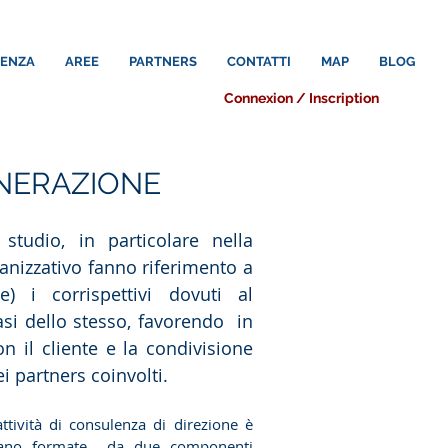
LENZA
AREE
PARTNERS
CONTATTI
MAP
BLOG
Connexion / Inscription
NERAZIONE
studio, in particolare nella
ganizzativo fanno riferimento a
e) i corrispettivi dovuti al
asi dello stesso, favorendo in
n il cliente e la condivisione
ei partners coinvolti.
attività di consulenza di direzione è
sultano formate da due componenti