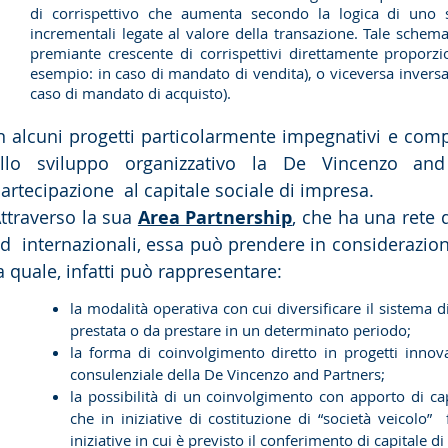
di corrispettivo che aumenta secondo la logica di uno 
incrementali legate al valore della transazione. Tale sche
premiante crescente di corrispettivi direttamente proporzio
esempio: in caso di mandato di vendita), o viceversa invers
caso di mandato di acquisto).
n alcuni progetti particolarmente impegnativi e comp
allo sviluppo organizzativo la De Vincenzo an
artecipazione al capitale sociale di impresa.
ttraverso la sua
Area Partnership
, che ha una rete d
d internazionali, essa può prendere in considerazio
a quale, infatti può rappresentare:
la modalità operativa con cui diversificare il sistema 
prestata o da prestare in un determinato periodo;
la forma di coinvolgimento diretto in progetti innov
consulenziale della De Vincenzo and Partners;
la possibilità di un coinvolgimento con apporto di capi
che in iniziative di costituzione di “società veicolo” f
iniziative in cui è previsto il conferimento di capitale di 