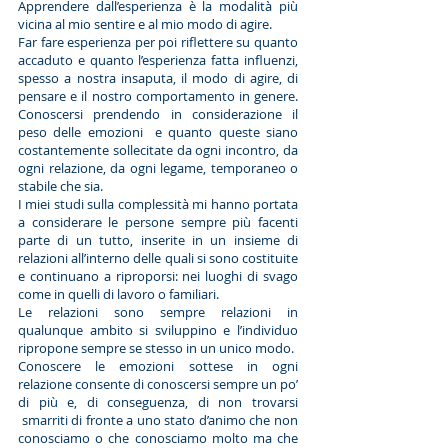
Apprendere dall’esperienza è la modalità più
vicina al mio sentire e al mio modo di agire.
Far fare esperienza per poi riflettere su quanto
accaduto e quanto l’esperienza fatta influenzi,
spesso a nostra insaputa, il modo di agire, di
pensare e il nostro comportamento in genere.
Conoscersi prendendo in considerazione il
peso delle emozioni e quanto queste siano
costantemente sollecitate da ogni incontro, da
ogni relazione, da ogni legame, temporaneo o
stabile che sia.
I miei studi sulla complessità mi hanno portata
a considerare le persone sempre più facenti
parte di un tutto, inserite in un insieme di
relazioni all’interno delle quali si sono costituite
e continuano a riproporsi: nei luoghi di svago
come in quelli di lavoro o familiari.
Le relazioni sono sempre relazioni in
qualunque ambito si sviluppino e l’individuo
ripropone sempre se stesso in un unico modo.
Conoscere le emozioni sottese in ogni
relazione consente di conoscersi sempre un po’
di più e, di conseguenza, di non trovarsi
smarriti di fronte a uno stato d’animo che non
conosciamo o che conosciamo molto ma che