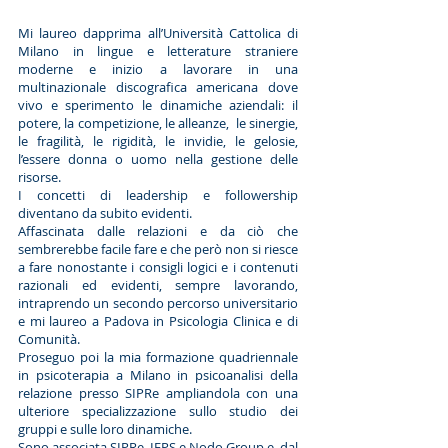
Mi laureo dapprima all’Università Cattolica di
Milano in lingue e letterature straniere
moderne e inizio a lavorare in una
multinazionale discografica americana dove
vivo e sperimento le dinamiche aziendali: il
potere, la competizione, le alleanze, le sinergie,
le fragilità, le rigidità, le invidie, le gelosie,
l’essere donna o uomo nella gestione delle
risorse.
I concetti di leadership e followership
diventano da subito evidenti.
Affascinata dalle relazioni e da ciò che
sembrerebbe facile fare e che però non si riesce
a fare nonostante i consigli logici e i contenuti
razionali ed evidenti, sempre lavorando,
intraprendo un secondo percorso universitario
e mi laureo a Padova in Psicologia Clinica e di
Comunità.
Proseguo poi la mia formazione quadriennale
in psicoterapia a Milano in psicoanalisi della
relazione presso SIPRe ampliandola con una
ulteriore specializzazione sullo studio dei
gruppi e sulle loro dinamiche.
Sono associata SIPRe, IFPS e Nodo Group e, dal