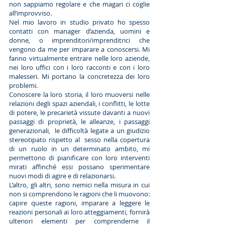
non sappiamo regolare e che magari ci coglie
all’improvviso.
Nel mio lavoro in studio privato ho spesso
contatti con manager d’azienda, uomini e
donne, o imprenditori/imprenditrici che
vengono da me per imparare a conoscersi. Mi
fanno virtualmente entrare nelle loro aziende,
nei loro uffici con i loro racconti e con i loro
malesseri. Mi portano la concretezza dei loro
problemi.
Conoscere la loro storia, il loro muoversi nelle
relazioni degli spazi aziendali, i conflitti, le lotte
di potere, le precarietà vissute davanti a nuovi
passaggi di proprietà, le alleanze, i passaggi
generazionali, le difficoltà legate a un giudizio
stereotipato rispetto al sesso nella copertura
di un ruolo in un determinato ambito, mi
permettono di pianificare con loro interventi
mirati affinché essi possano sperimentare
nuovi modi di agire e di relazionarsi.
L’altro, gli altri, sono nemici nella misura in cui
non si comprendono le ragioni che li muovono:
capire queste ragioni, imparare a leggere le
reazioni personali ai loro atteggiamenti, fornirà
ulteriori elementi per comprenderne il