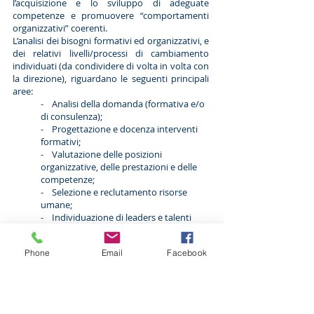
l’acquisizione e lo sviluppo di adeguate
competenze e promuovere “comportamenti
organizzativi” coerenti.
L’analisi dei bisogni formativi ed organizzativi, e
dei relativi livelli/processi di cambiamento
individuati (da condividere di volta in volta con
la direzione), riguardano le seguenti principali
aree:
- Analisi della domanda (formativa e/o
di consulenza);
- Progettazione e docenza interventi
formativi;
- Valutazione delle posizioni
organizzative, delle prestazioni e delle
competenze;
- Selezione e reclutamento risorse
umane;
- Individuazione di leaders e talenti
potenziali;
- Business Coaching e valorizzazione
Phone
Email
Facebook
risorse umane strategiche;
- Consulenza al ruolo e di processo
(Counseling organizzativo ed
individuale);
- Comunicazione interna e “gestione