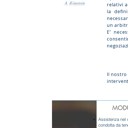
A. Einstein
relativi 
la defin
necessar
un arbit
E’ neces
consenti
negoziaz
Il nostro
intervent
MODU
Assistenza nel c
condotta da ten