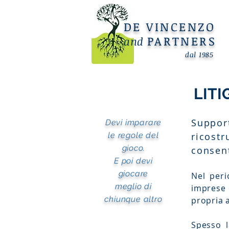
DE VINCENZO
PARTNERS
and
dal 1985
LIT
Suppor
Devi imparare
le regole del
ricost
gioco.
consent
E poi devi
giocare
Nel peri
meglio di
imprese 
chiunque altro
propria a
Spesso l