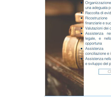
Organizzazion
una adeguata p
Raccolta di evi
Ricostruzion
finanziarie e su
Valutazioni dei 
Assistenza ne
legale, e nella
opportuna
Assistenza 
conciliazione e i
Assistenza nella
e sviluppo del 
Ch