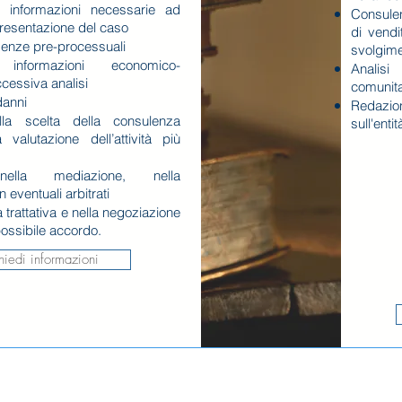
e informazioni necessarie ad
Consulen
resentazione del caso
di vendi
denze pre-processuali
svolgimen
e informazioni economico-
Analisi
ccessiva analisi
comunita
danni
Redazio
lla scelta della consulenza
sull'enti
 valutazione dell’attività più
nella mediazione, nella
n eventuali arbitrati
 trattativa e nella negoziazione
possibile accordo.
iedi informazioni